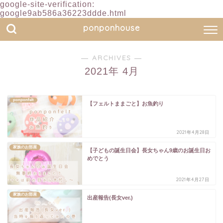
google-site-verification:
google9ab586a36223ddde.html
ponponhouse
― ARCHIVES ―
2021年 4月
ponponfelt
【フェルトままごと】お魚釣り
2021年4月28日
家族のお部屋
【子どもの誕生日会】長女ちゃん9歳のお誕生日お
めでとう
2021年4月27日
家族のお部屋
出産報告(長女ver.)