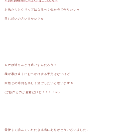
～ponponfeltのちいさなこだわり～
お魚たちとクリップはなるべく似た色で作りたいｗ
同じ想いの方いるかな？ｗ
ＧＷは皆さんどう過ごすんだろう？
我が家は遠くにお出かけする予定はないけど
家族との時間を楽しく過ごしたいと思います☺︎！
(ご飯作るのが憂鬱だけど！！！！ｗ）
最後まで読んでいただき本当にありがとうございました。