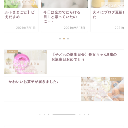
フェルトままごと】ビ
今日は全力でだらける
久々にブログ更新し
ルとえだまめ
日！と思っていたの
た
に・・
2021年7月1日
2021年9月13日
2021年9
【子どもの誕生日会】長女ちゃん9歳の
お誕生日おめでとう
かわいいお菓子が届きました♪