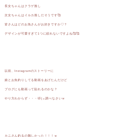
長女ちゃんはクラゲ推し
次女ちゃんはイルカ推しだそうです🥰
皆さんはどのお魚さんがお好きですか♡？
デザインが可愛すぎて1つに絞れないですよね🥰🥰
以前、Instagramのストーリーに
娘とお魚釣りしてる動画をあげたんだけど
ブログにも動画って貼れるのかな？
やり方わからず・・・🤣(←調べなさいｗ
カニさん釣るの難しかった！！！ｗ