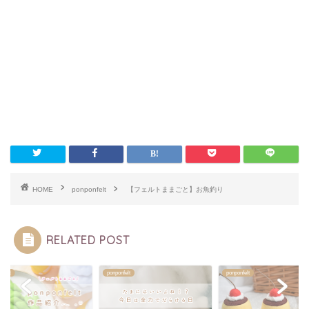
HOME
ponponfelt
【フェルトままごと】お魚釣り
RELATED POST
nfelt
ponponfelt
ponponfelt