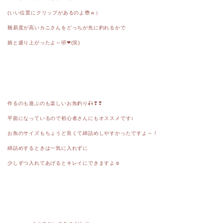
(いい位置にクリップがあるのよ😎ｗ）
難易度が高いカニさんをどっちが先に釣れるかで
娘と盛り上がったよ～🤣❤(笑)
作るのも遊ぶのも楽しいお魚釣り🎣❣❣
平面になっているので初心者さんにもオススメです♪
お魚のサイズもちょうど良くて綿詰めしやすかったですよ～！
綿詰めするときは一気に入れずに
少しずつ入れてあげるとキレイにできますよ☺︎