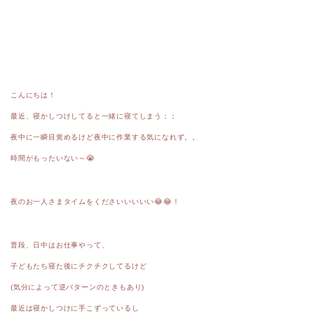
こんにちは！
最近、寝かしつけしてると一緒に寝てしまう；；
夜中に一瞬目覚めるけど夜中に作業する気になれず。。
時間がもったいない～😭
夜のお一人さまタイムをくださいいいいい😂😂！
普段、日中はお仕事やって、
子どもたち寝た後にチクチクしてるけど
(気分によって逆パターンのときもあり)
最近は寝かしつけに手こずっているし