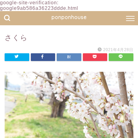
google-site-verification:
google9ab586a36223ddde.html
ponponhouse
さくら
2021年4月28日